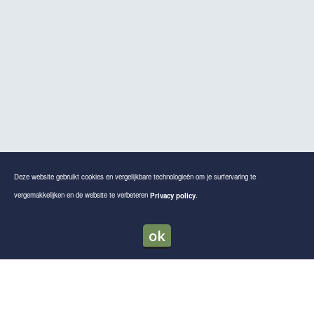
Deze website gebruikt cookies en vergelijkbare technologieën om je surfervaring te
vergemakkelijken en de website te verbeteren
.
Privacy policy
ok