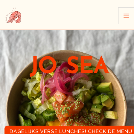
HOME
JO SEA'S AANBOD
CONTACT
NL
DAGELIJKS VERSE LUNCHES! CHECK DE MENU 
EEN BUFFET ZOALS U HET WENST!
NEW WEEK NEW LUNCHES